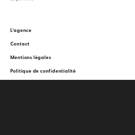
L’agence
Contact
Mentions légales
Politique de confidentialité
j
© 2023 - COLAS DURAND ARCHITECTES |
TOUS DROITS RÉSERVÉS -
RÉALISATION
INODIA
-
GESTION COOKIES