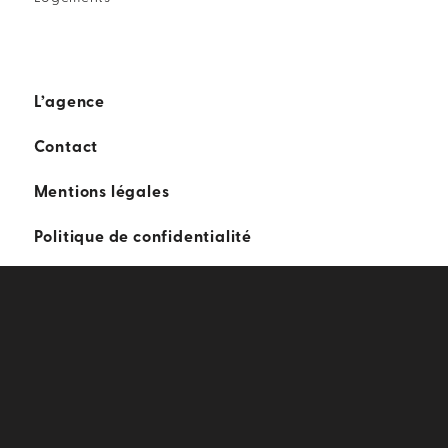
L’agence
Contact
Mentions légales
Politique de confidentialité
j
© 2023 - COLAS DURAND ARCHITECTES |
TOUS DROITS RÉSERVÉS -
RÉALISATION
INODIA
-
GESTION COOKIES