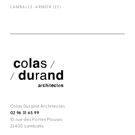
LAMBALLE-ARMOR (22)
LAM
Colas Durand Architectes
02 96 31 65 99
10 rue des Portes Plouais
22400 Lamballe