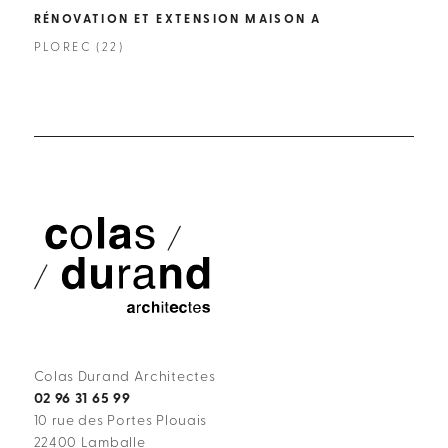
RÉNOVATION ET EXTENSION MAISON A
CON
PLOREC (22)
LAM
Colas Durand Architectes
02 96 31 65 99
10 rue des Portes Plouais
22400 Lamballe